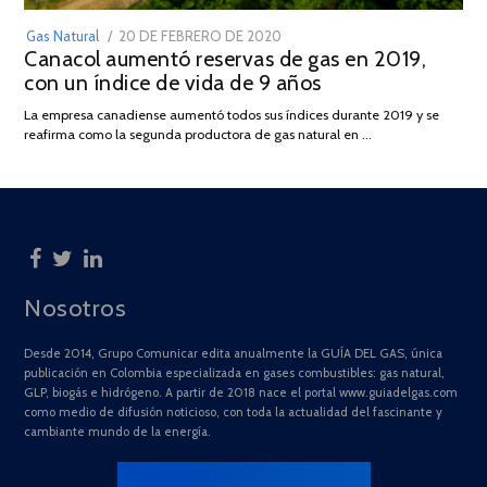
POSTED
Gas Natural
20 DE FEBRERO DE 2020
10
Canacol aumentó reservas de gas en 2019,
ON
DE
con un índice de vida de 9 años
JULIO
DE
La empresa canadiense aumentó todos sus índices durante 2019 y se
2025
reafirma como la segunda productora de gas natural en …
Nosotros
Desde 2014, Grupo Comunicar edita anualmente la GUÍA DEL GAS, única
publicación en Colombia especializada en gases combustibles: gas natural,
GLP, biogás e hidrógeno. A partir de 2018 nace el portal www.guiadelgas.com
como medio de difusión noticioso, con toda la actualidad del fascinante y
cambiante mundo de la energía.