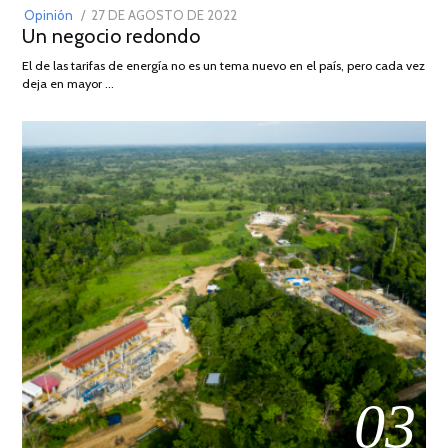
POSTED
Opinión
27 DE AGOSTO DE 2022
30
Un negocio redondo
ON
DE
AGOSTO
El de las tarifas de energía no es un tema nuevo en el país, pero cada vez
DE
deja en mayor …
2022
03