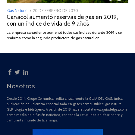
POSTED
Gas Natural
20 DE FEBRERO DE 2020
10
Canacol aumentó reservas de gas en 2019,
ON
DE
con un índice de vida de 9 años
JULIO
DE
La empresa canadiense aumentó todos sus índices durante 2019 y se
2025
reafirma como la segunda productora de gas natural en …
Nosotros
Desde 2014, Grupo Comunicar edita anualmente la GUÍA DEL GAS, única
publicación en Colombia especializada en gases combustibles: gas natural,
GLP, biogás e hidrógeno. A partir de 2018 nace el portal www.guiadelgas.com
como medio de difusión noticioso, con toda la actualidad del fascinante y
cambiante mundo de la energía.