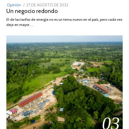
POSTED
Opinión
27 DE AGOSTO DE 2022
30
Un negocio redondo
ON
DE
AGOSTO
El de las tarifas de energía no es un tema nuevo en el país, pero cada vez
DE
deja en mayor …
2022
03