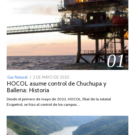
01
POSTED
Gas Natural
2 DE MAYO DE 2020
16
HOCOL asume control de Chuchupa y
ON
DE
Ballena: Historia
FEBRERO
DE
Desde el primero de mayo de 2022, HOCOL, filial de la estatal
2026
Ecopetrol, se hizo al control de los campos …