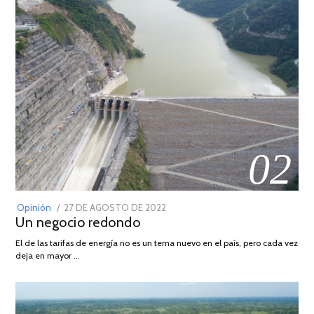
02
POSTED
Opinión
27 DE AGOSTO DE 2022
30
Un negocio redondo
ON
DE
AGOSTO
El de las tarifas de energía no es un tema nuevo en el país, pero cada vez
DE
deja en mayor …
2022