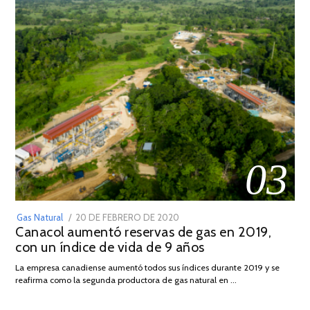
03
POSTED
Gas Natural
20 DE FEBRERO DE 2020
10
Canacol aumentó reservas de gas en 2019,
ON
DE
con un índice de vida de 9 años
JULIO
DE
La empresa canadiense aumentó todos sus índices durante 2019 y se
2025
reafirma como la segunda productora de gas natural en …