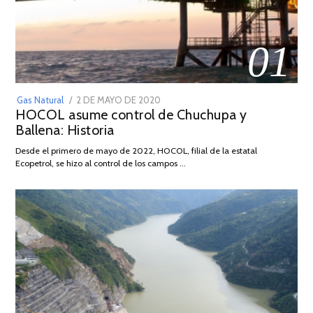
01
POSTED
Gas Natural
2 DE MAYO DE 2020
16
HOCOL asume control de Chuchupa y
ON
DE
Ballena: Historia
FEBRERO
DE
Desde el primero de mayo de 2022, HOCOL, filial de la estatal
2026
Ecopetrol, se hizo al control de los campos …