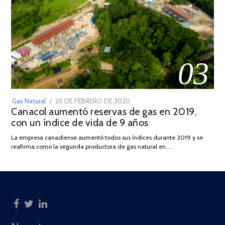
03
POSTED
Gas Natural
20 DE FEBRERO DE 2020
10
Canacol aumentó reservas de gas en 2019,
ON
DE
con un índice de vida de 9 años
JULIO
DE
La empresa canadiense aumentó todos sus índices durante 2019 y se
2025
reafirma como la segunda productora de gas natural en …