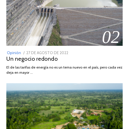
02
POSTED
Opinión
27 DE AGOSTO DE 2022
30
Un negocio redondo
ON
DE
AGOSTO
El de las tarifas de energía no es un tema nuevo en el país, pero cada vez
DE
deja en mayor …
2022