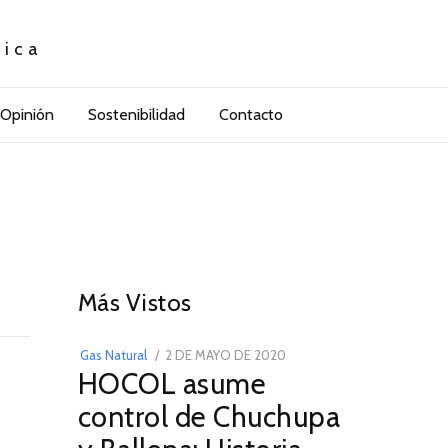
tica
Opinión
Sostenibilidad
Contacto
01
Más Vistos
POSTED
Gas Natural
2 DE MAYO DE 2020
16
HOCOL asume
ON
DE
FEBRERO
control de Chuchupa
DE
2026