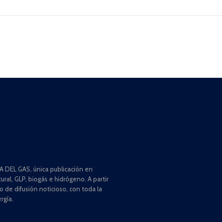
 DEL GAS, única publicación en
ral, GLP, biogás e hidrógeno. A partir
de difusión noticioso, con toda la
rgía.