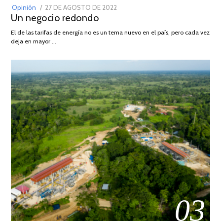
POSTED
Opinión
27 DE AGOSTO DE 2022
30
Un negocio redondo
ON
DE
AGOSTO
El de las tarifas de energía no es un tema nuevo en el país, pero cada vez
DE
deja en mayor …
2022
03