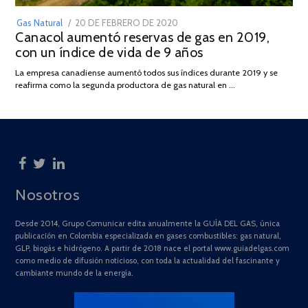
POSTED
Gas Natural
20 DE FEBRERO DE 2020
10
Canacol aumentó reservas de gas en 2019,
ON
DE
con un índice de vida de 9 años
JULIO
DE
La empresa canadiense aumentó todos sus índices durante 2019 y se
2025
reafirma como la segunda productora de gas natural en …
Nosotros
Desde 2014, Grupo Comunicar edita anualmente la GUÍA DEL GAS, única
publicación en Colombia especializada en gases combustibles: gas natural,
GLP, biogás e hidrógeno. A partir de 2018 nace el portal www.guiadelgas.com
como medio de difusión noticioso, con toda la actualidad del fascinante y
cambiante mundo de la energía.