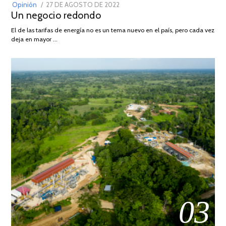
POSTED
Opinión
27 DE AGOSTO DE 2022
30
Un negocio redondo
ON
DE
AGOSTO
El de las tarifas de energía no es un tema nuevo en el país, pero cada vez
DE
deja en mayor …
2022
03