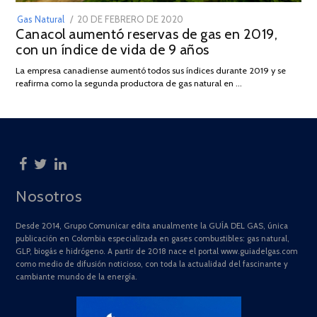
POSTED
Gas Natural
20 DE FEBRERO DE 2020
10
Canacol aumentó reservas de gas en 2019,
ON
DE
con un índice de vida de 9 años
JULIO
DE
La empresa canadiense aumentó todos sus índices durante 2019 y se
2025
reafirma como la segunda productora de gas natural en …
Nosotros
Desde 2014, Grupo Comunicar edita anualmente la GUÍA DEL GAS, única
publicación en Colombia especializada en gases combustibles: gas natural,
GLP, biogás e hidrógeno. A partir de 2018 nace el portal www.guiadelgas.com
como medio de difusión noticioso, con toda la actualidad del fascinante y
cambiante mundo de la energía.