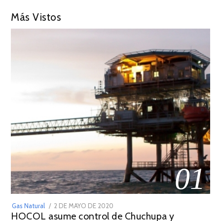
Más Vistos
01
POSTED
Gas Natural
2 DE MAYO DE 2020
16
HOCOL asume control de Chuchupa y
ON
DE