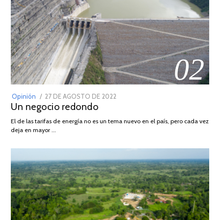
02
POSTED
Opinión
27 DE AGOSTO DE 2022
30
Un negocio redondo
ON
DE
AGOSTO
El de las tarifas de energía no es un tema nuevo en el país, pero cada vez
DE
deja en mayor …
2022