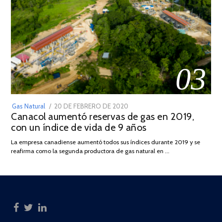
03
POSTED
Gas Natural
20 DE FEBRERO DE 2020
10
Canacol aumentó reservas de gas en 2019,
ON
DE
con un índice de vida de 9 años
JULIO
DE
La empresa canadiense aumentó todos sus índices durante 2019 y se
2025
reafirma como la segunda productora de gas natural en …