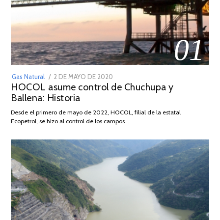
01
POSTED
Gas Natural
2 DE MAYO DE 2020
16
HOCOL asume control de Chuchupa y
ON
DE
Ballena: Historia
FEBRERO
DE
Desde el primero de mayo de 2022, HOCOL, filial de la estatal
2026
Ecopetrol, se hizo al control de los campos …