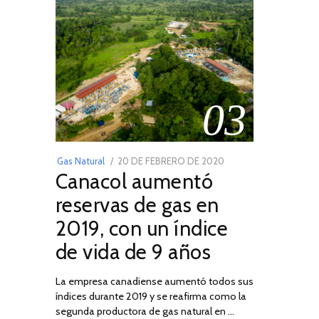
03
POSTED
Gas Natural
20 DE FEBRERO DE 2020
10
Canacol aumentó
ON
DE
JULIO
reservas de gas en
DE
2019, con un índice
2025
de vida de 9 años
La empresa canadiense aumentó todos sus
índices durante 2019 y se reafirma como la
segunda productora de gas natural en …