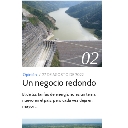
02
POSTED
Opinión
27 DE AGOSTO DE 2022
30
Un negocio redondo
ON
DE
AGOSTO
El de las tarifas de energía no es un tema
DE
nuevo en el país, pero cada vez deja en
2022
mayor …