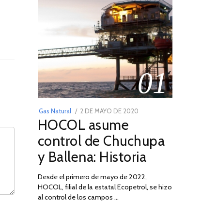
01
POSTED
Gas Natural
2 DE MAYO DE 2020
16
HOCOL asume
ON
DE
FEBRERO
control de Chuchupa
DE
y Ballena: Historia
2026
Desde el primero de mayo de 2022,
HOCOL, filial de la estatal Ecopetrol, se hizo
al control de los campos …