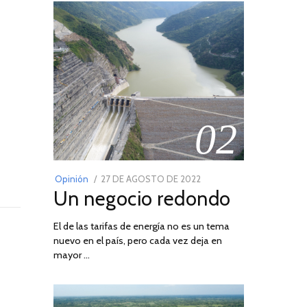
02
POSTED
Opinión
27 DE AGOSTO DE 2022
30
Un negocio redondo
ON
DE
AGOSTO
El de las tarifas de energía no es un tema
DE
nuevo en el país, pero cada vez deja en
2022
mayor …