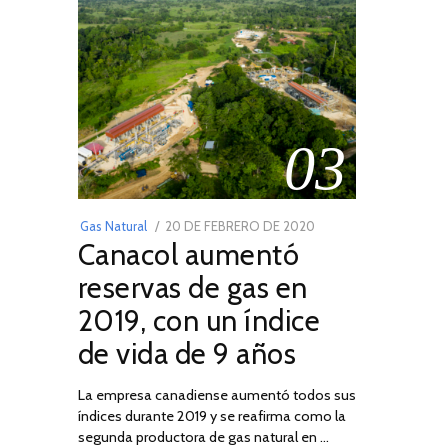
03
POSTED
Gas Natural
20 DE FEBRERO DE 2020
10
Canacol aumentó
ON
DE
JULIO
reservas de gas en
DE
2019, con un índice
2025
de vida de 9 años
La empresa canadiense aumentó todos sus
índices durante 2019 y se reafirma como la
segunda productora de gas natural en …