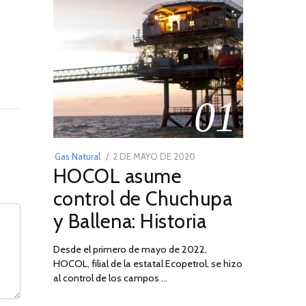
01
POSTED
Gas Natural
2 DE MAYO DE 2020
16
HOCOL asume
ON
DE
FEBRERO
control de Chuchupa
DE
y Ballena: Historia
2026
Desde el primero de mayo de 2022,
HOCOL, filial de la estatal Ecopetrol, se hizo
al control de los campos …