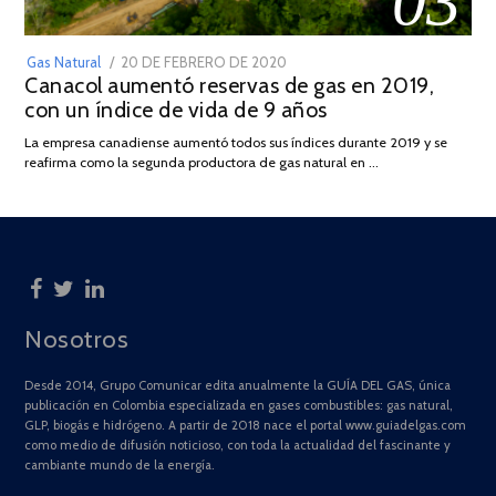
03
POSTED
Gas Natural
20 DE FEBRERO DE 2020
10
Canacol aumentó reservas de gas en 2019,
ON
DE
con un índice de vida de 9 años
JULIO
DE
La empresa canadiense aumentó todos sus índices durante 2019 y se
2025
reafirma como la segunda productora de gas natural en …
Nosotros
Desde 2014, Grupo Comunicar edita anualmente la GUÍA DEL GAS, única
publicación en Colombia especializada en gases combustibles: gas natural,
GLP, biogás e hidrógeno. A partir de 2018 nace el portal www.guiadelgas.com
como medio de difusión noticioso, con toda la actualidad del fascinante y
cambiante mundo de la energía.