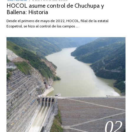
HOCOL asume control de Chuchupa y
ON
DE
Ballena: Historia
FEBRERO
DE
Desde el primero de mayo de 2022, HOCOL, filial de la estatal
2026
Ecopetrol, se hizo al control de los campos …
02