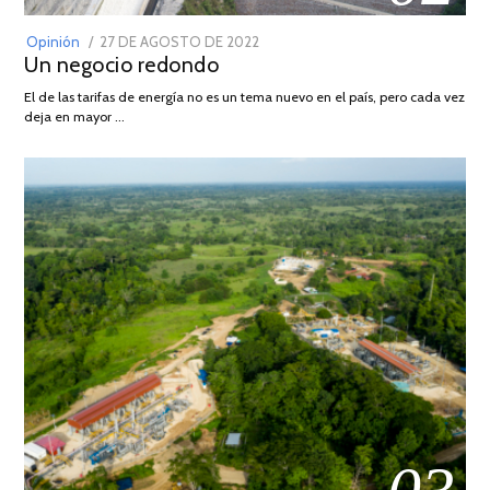
POSTED
Opinión
27 DE AGOSTO DE 2022
30
Un negocio redondo
ON
DE
AGOSTO
El de las tarifas de energía no es un tema nuevo en el país, pero cada vez
DE
deja en mayor …
2022