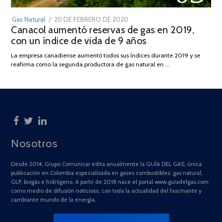
POSTED
Gas Natural
20 DE FEBRERO DE 2020
10
Canacol aumentó reservas de gas en 2019,
ON
DE
con un índice de vida de 9 años
JULIO
DE
La empresa canadiense aumentó todos sus índices durante 2019 y se
2025
reafirma como la segunda productora de gas natural en …
Nosotros
Desde 2014, Grupo Comunicar edita anualmente la GUÍA DEL GAS, única
publicación en Colombia especializada en gases combustibles: gas natural,
GLP, biogás e hidrógeno. A partir de 2018 nace el portal www.guiadelgas.com
como medio de difusión noticioso, con toda la actualidad del fascinante y
cambiante mundo de la energía.