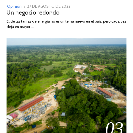
POSTED
Opinión
27 DE AGOSTO DE 2022
30
Un negocio redondo
ON
DE
AGOSTO
El de las tarifas de energía no es un tema nuevo en el país, pero cada vez
DE
deja en mayor …
2022
03