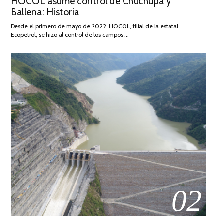
HOCOL asume control de Chuchupa y
ON
DE
Ballena: Historia
FEBRERO
DE
Desde el primero de mayo de 2022, HOCOL, filial de la estatal
2026
Ecopetrol, se hizo al control de los campos …
02