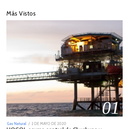
Más Vistos
01
POSTED
Gas Natural
2 DE MAYO DE 2020
16