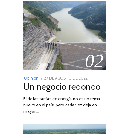
02
POSTED
Opinión
27 DE AGOSTO DE 2022
30
Un negocio redondo
ON
DE
AGOSTO
El de las tarifas de energía no es un tema
DE
nuevo en el país, pero cada vez deja en
2022
mayor …