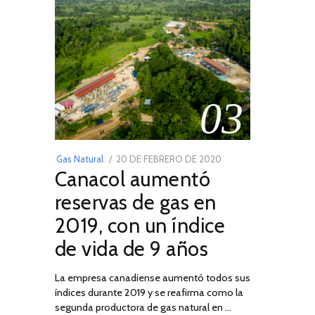
03
POSTED
Gas Natural
20 DE FEBRERO DE 2020
10
Canacol aumentó
ON
DE
JULIO
reservas de gas en
DE
2019, con un índice
2025
de vida de 9 años
La empresa canadiense aumentó todos sus
índices durante 2019 y se reafirma como la
segunda productora de gas natural en …