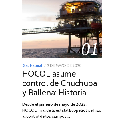
01
POSTED
Gas Natural
2 DE MAYO DE 2020
16
HOCOL asume
ON
DE
FEBRERO
control de Chuchupa
DE
y Ballena: Historia
2026
Desde el primero de mayo de 2022,
HOCOL, filial de la estatal Ecopetrol, se hizo
al control de los campos …