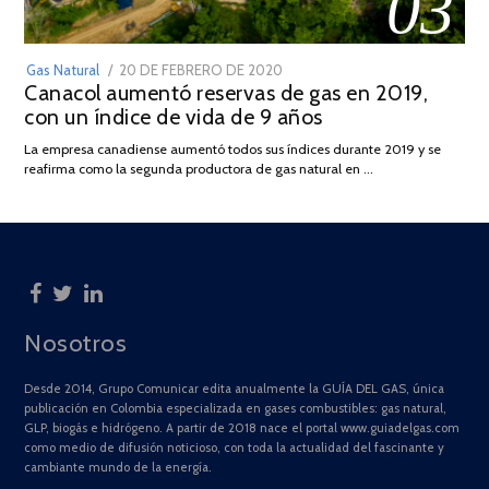
03
POSTED
Gas Natural
20 DE FEBRERO DE 2020
10
Canacol aumentó reservas de gas en 2019,
ON
DE
con un índice de vida de 9 años
JULIO
DE
La empresa canadiense aumentó todos sus índices durante 2019 y se
2025
reafirma como la segunda productora de gas natural en …
Nosotros
Desde 2014, Grupo Comunicar edita anualmente la GUÍA DEL GAS, única
publicación en Colombia especializada en gases combustibles: gas natural,
GLP, biogás e hidrógeno. A partir de 2018 nace el portal www.guiadelgas.com
como medio de difusión noticioso, con toda la actualidad del fascinante y
cambiante mundo de la energía.