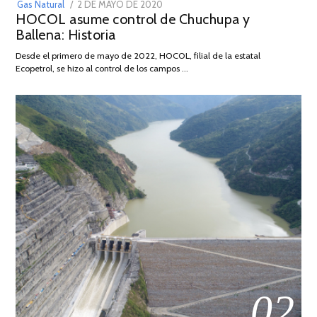
POSTED
Gas Natural
2 DE MAYO DE 2020
16
HOCOL asume control de Chuchupa y
ON
DE
Ballena: Historia
FEBRERO
DE
Desde el primero de mayo de 2022, HOCOL, filial de la estatal
2026
Ecopetrol, se hizo al control de los campos …
02