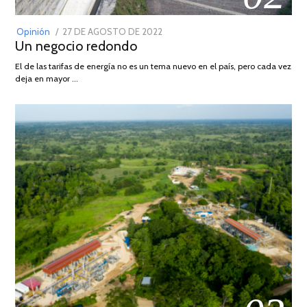
POSTED
Opinión
27 DE AGOSTO DE 2022
30
Un negocio redondo
ON
DE
AGOSTO
El de las tarifas de energía no es un tema nuevo en el país, pero cada vez
DE
deja en mayor …
2022