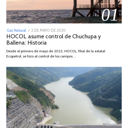
01
POSTED
Gas Natural
2 DE MAYO DE 2020
16
HOCOL asume control de Chuchupa y
ON
DE
Ballena: Historia
FEBRERO
DE
Desde el primero de mayo de 2022, HOCOL, filial de la estatal
2026
Ecopetrol, se hizo al control de los campos …