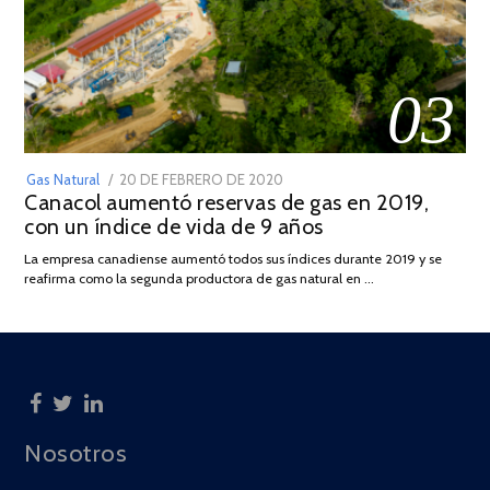
03
POSTED
Gas Natural
20 DE FEBRERO DE 2020
10
Canacol aumentó reservas de gas en 2019,
ON
DE
con un índice de vida de 9 años
JULIO
DE
La empresa canadiense aumentó todos sus índices durante 2019 y se
2025
reafirma como la segunda productora de gas natural en …
Nosotros