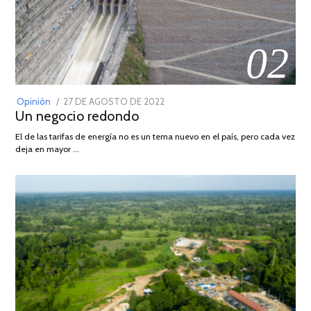
02
POSTED
Opinión
27 DE AGOSTO DE 2022
30
Un negocio redondo
ON
DE
AGOSTO
El de las tarifas de energía no es un tema nuevo en el país, pero cada vez
DE
deja en mayor …
2022