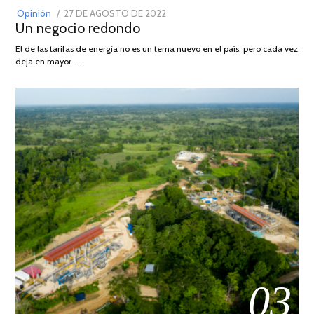
POSTED
Opinión
27 DE AGOSTO DE 2022
30
Un negocio redondo
ON
DE
AGOSTO
El de las tarifas de energía no es un tema nuevo en el país, pero cada vez
DE
deja en mayor …
2022
03