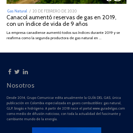
POSTED
Gas Natural
20 DE FEBRERO DE 2020
10
Canacol aumentó reservas de gas en 2019,
ON
DE
con un índice de vida de 9 años
JULIO
DE
La empresa canadiense aumentó todos sus índices durante 2019 y se
2025
reafirma como la segunda productora de gas natural en …
Nosotros
Desde 2014, Grupo Comunicar edita anualmente la GUÍA DEL GAS, única
publicación en Colombia especializada en gases combustibles: gas natural,
GLP, biogás e hidrógeno. A partir de 2018 nace el portal www.guiadelgas.com
como medio de difusión noticioso, con toda la actualidad del fascinante y
cambiante mundo de la energía.