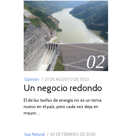
02
POSTED
Opinión
27 DE AGOSTO DE 2022
30
Un negocio redondo
ON
DE
AGOSTO
El de las tarifas de energía no es un tema
DE
nuevo en el país, pero cada vez deja en
2022
03
mayor …
POSTED
Gas Natural
20 DE FEBRERO DE 2020
10