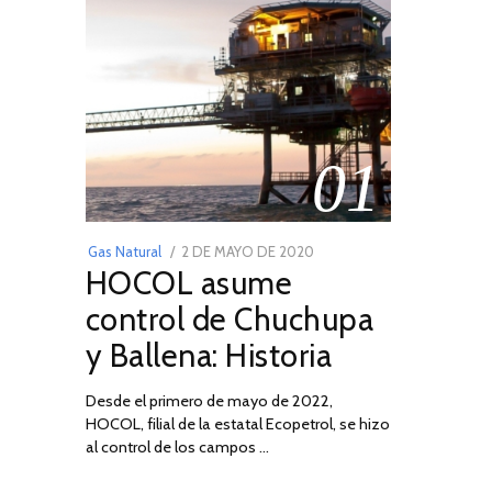
01
POSTED
Gas Natural
2 DE MAYO DE 2020
16
HOCOL asume
ON
DE
FEBRERO
control de Chuchupa
DE
y Ballena: Historia
2026
Desde el primero de mayo de 2022,
HOCOL, filial de la estatal Ecopetrol, se hizo
al control de los campos …