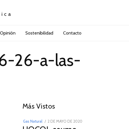
tica
Opinión
Sostenibilidad
Contacto
6-26-a-las-
01
Más Vistos
POSTED
Gas Natural
2 DE MAYO DE 2020
16
ON
DE