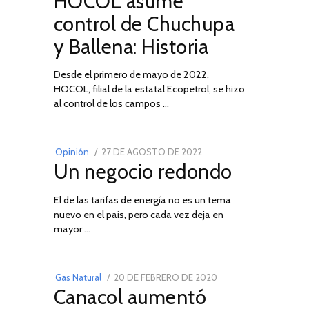
HOCOL asume
FEBRERO
control de Chuchupa
DE
y Ballena: Historia
2026
Desde el primero de mayo de 2022,
HOCOL, filial de la estatal Ecopetrol, se hizo
02
al control de los campos …
POSTED
Opinión
27 DE AGOSTO DE 2022
30
Un negocio redondo
ON
DE
AGOSTO
El de las tarifas de energía no es un tema
DE
nuevo en el país, pero cada vez deja en
2022
03
mayor …
POSTED
Gas Natural
20 DE FEBRERO DE 2020
10
Canacol aumentó
ON
DE
JULIO