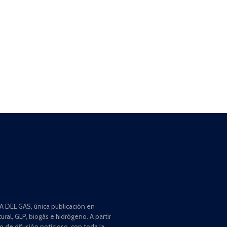
 DEL GAS, única publicación en
ral, GLP, biogás e hidrógeno. A partir
de difusión noticioso, con toda la