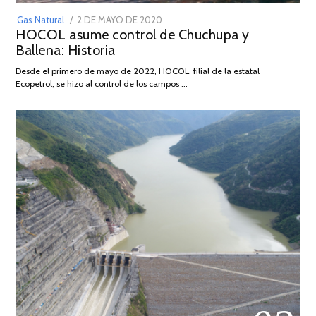
POSTED
Gas Natural
2 DE MAYO DE 2020
16
HOCOL asume control de Chuchupa y
ON
DE
Ballena: Historia
FEBRERO
DE
Desde el primero de mayo de 2022, HOCOL, filial de la estatal
2026
Ecopetrol, se hizo al control de los campos …