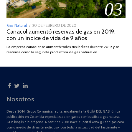
03
POSTED
Gas Natural
20 DE FEBRERO DE 2020
10
Canacol aumentó reservas de gas en 2019,
ON
DE
con un índice de vida de 9 años
JULIO
DE
La empresa canadiense aumentó todos sus índices durante 2019 y se
2025
reafirma como la segunda productora de gas natural en …
Nosotros
Desde 2014, Grupo Comunicar edita anualmente la GUÍA DEL GAS, única
publicación en Colombia especializada en gases combustibles: gas natural,
GLP, biogás e hidrógeno. A partir de 2018 nace el portal www.guiadelgas.com
como medio de difusión noticioso, con toda la actualidad del fascinante y