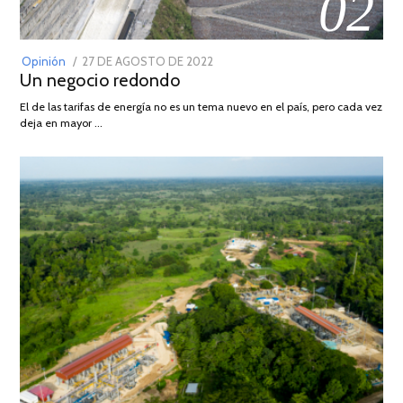
02
POSTED
Opinión
27 DE AGOSTO DE 2022
30
Un negocio redondo
ON
DE
AGOSTO
El de las tarifas de energía no es un tema nuevo en el país, pero cada vez
DE
deja en mayor …
2022