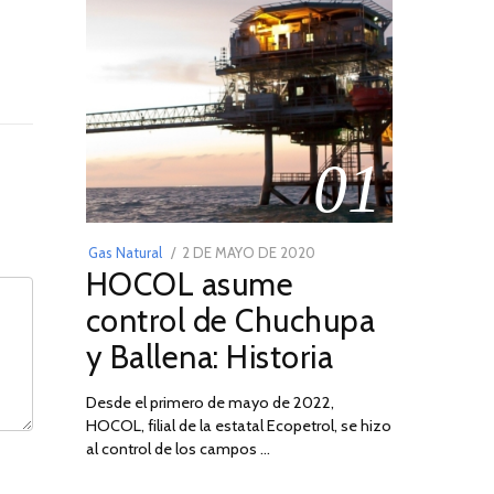
01
POSTED
Gas Natural
2 DE MAYO DE 2020
16
HOCOL asume
ON
DE
FEBRERO
control de Chuchupa
DE
y Ballena: Historia
2026
Desde el primero de mayo de 2022,
HOCOL, filial de la estatal Ecopetrol, se hizo
al control de los campos …