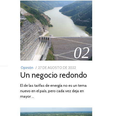
02
POSTED
Opinión
27 DE AGOSTO DE 2022
30
Un negocio redondo
ON
DE
AGOSTO
El de las tarifas de energía no es un tema
DE
nuevo en el país, pero cada vez deja en
2022
mayor …