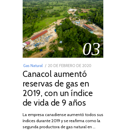
03
POSTED
Gas Natural
20 DE FEBRERO DE 2020
10
Canacol aumentó
ON
DE
JULIO
reservas de gas en
DE
2019, con un índice
2025
de vida de 9 años
La empresa canadiense aumentó todos sus
índices durante 2019 y se reafirma como la
segunda productora de gas natural en …