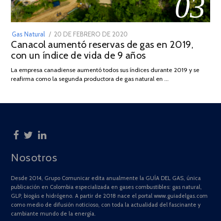
03
POSTED
Gas Natural
20 DE FEBRERO DE 2020
10
Canacol aumentó reservas de gas en 2019,
ON
DE
con un índice de vida de 9 años
JULIO
DE
La empresa canadiense aumentó todos sus índices durante 2019 y se
2025
reafirma como la segunda productora de gas natural en …
Nosotros
Desde 2014, Grupo Comunicar edita anualmente la GUÍA DEL GAS, única
publicación en Colombia especializada en gases combustibles: gas natural,
GLP, biogás e hidrógeno. A partir de 2018 nace el portal www.guiadelgas.com
como medio de difusión noticioso, con toda la actualidad del fascinante y
cambiante mundo de la energía.