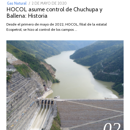
POSTED
Gas Natural
2 DE MAYO DE 2020
16
HOCOL asume control de Chuchupa y
ON
DE
Ballena: Historia
FEBRERO
DE
Desde el primero de mayo de 2022, HOCOL, filial de la estatal
2026
Ecopetrol, se hizo al control de los campos …
02