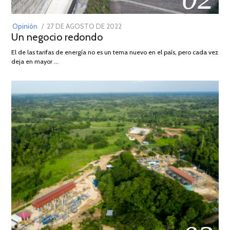
POSTED
Opinión
27 DE AGOSTO DE 2022
30
Un negocio redondo
ON
DE
AGOSTO
El de las tarifas de energía no es un tema nuevo en el país, pero cada vez
DE
deja en mayor …
2022