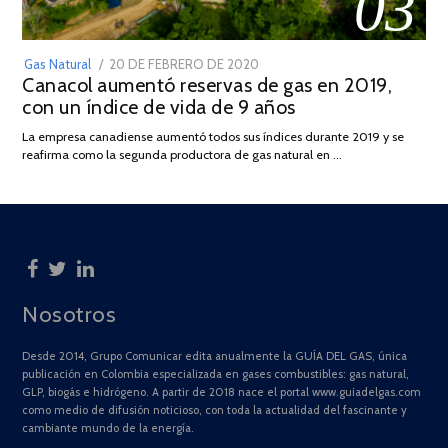
03
POSTED
Gas Natural
20 DE FEBRERO DE 2020
10
Canacol aumentó reservas de gas en 2019,
ON
DE
con un índice de vida de 9 años
JULIO
DE
La empresa canadiense aumentó todos sus índices durante 2019 y se
2025
reafirma como la segunda productora de gas natural en …
Nosotros
Desde 2014, Grupo Comunicar edita anualmente la GUÍA DEL GAS, única
publicación en Colombia especializada en gases combustibles: gas natural,
GLP, biogás e hidrógeno. A partir de 2018 nace el portal www.guiadelgas.com
como medio de difusión noticioso, con toda la actualidad del fascinante y
cambiante mundo de la energía.