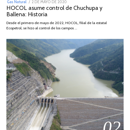
POSTED
Gas Natural
2 DE MAYO DE 2020
16
HOCOL asume control de Chuchupa y
ON
DE
Ballena: Historia
FEBRERO
DE
Desde el primero de mayo de 2022, HOCOL, filial de la estatal
2026
Ecopetrol, se hizo al control de los campos …
02