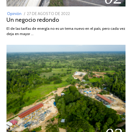
POSTED
Opinión
27 DE AGOSTO DE 2022
30
Un negocio redondo
ON
DE
AGOSTO
El de las tarifas de energía no es un tema nuevo en el país, pero cada vez
DE
deja en mayor …
2022