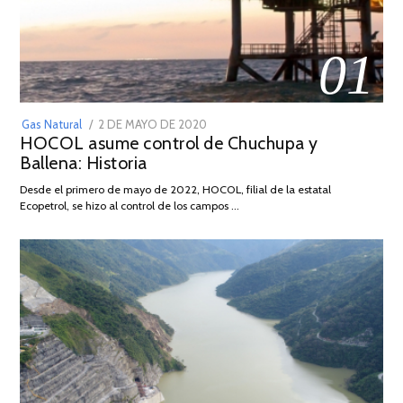
01
POSTED
Gas Natural
2 DE MAYO DE 2020
16
HOCOL asume control de Chuchupa y
ON
DE
Ballena: Historia
FEBRERO
DE
Desde el primero de mayo de 2022, HOCOL, filial de la estatal
2026
Ecopetrol, se hizo al control de los campos …