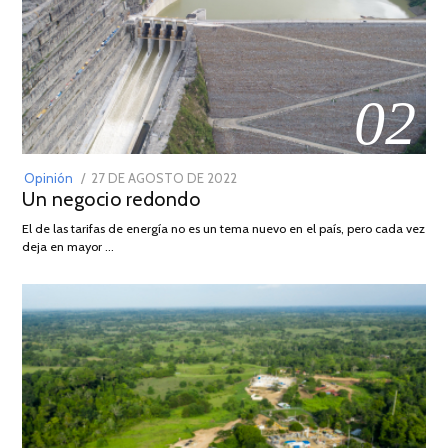
02
POSTED
Opinión
27 DE AGOSTO DE 2022
30
Un negocio redondo
ON
DE
AGOSTO
El de las tarifas de energía no es un tema nuevo en el país, pero cada vez
DE
deja en mayor …
2022