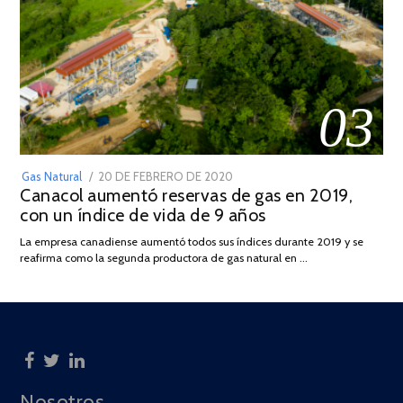
03
POSTED
Gas Natural
20 DE FEBRERO DE 2020
10
Canacol aumentó reservas de gas en 2019,
ON
DE
con un índice de vida de 9 años
JULIO
DE
La empresa canadiense aumentó todos sus índices durante 2019 y se
2025
reafirma como la segunda productora de gas natural en …
Nosotros