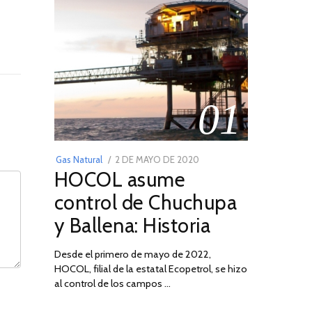
01
POSTED
Gas Natural
2 DE MAYO DE 2020
16
HOCOL asume
ON
DE
FEBRERO
control de Chuchupa
DE
y Ballena: Historia
2026
Desde el primero de mayo de 2022,
HOCOL, filial de la estatal Ecopetrol, se hizo
al control de los campos …