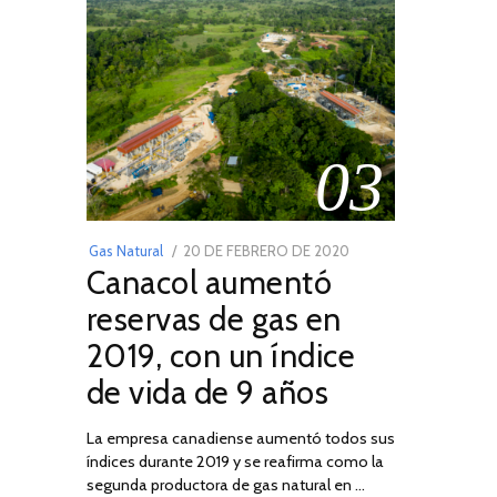
03
POSTED
Gas Natural
20 DE FEBRERO DE 2020
10
Canacol aumentó
ON
DE
JULIO
reservas de gas en
DE
2019, con un índice
2025
de vida de 9 años
La empresa canadiense aumentó todos sus
índices durante 2019 y se reafirma como la
segunda productora de gas natural en …