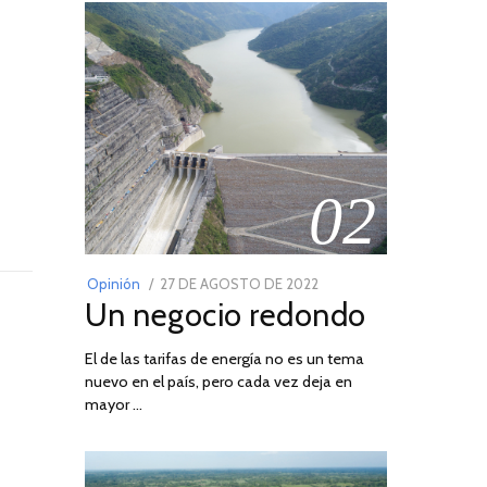
02
POSTED
Opinión
27 DE AGOSTO DE 2022
30
Un negocio redondo
ON
DE
AGOSTO
El de las tarifas de energía no es un tema
DE
nuevo en el país, pero cada vez deja en
2022
mayor …