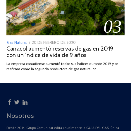
03
POSTED
Gas Natural
20 DE FEBRERO DE 2020
10
Canacol aumentó reservas de gas en 2019,
ON
DE
con un índice de vida de 9 años
JULIO
DE
La empresa canadiense aumentó todos sus índices durante 2019 y se
2025
reafirma como la segunda productora de gas natural en …
Nosotros
Desde 2014, Grupo Comunicar edita anualmente la GUÍA DEL GAS, única