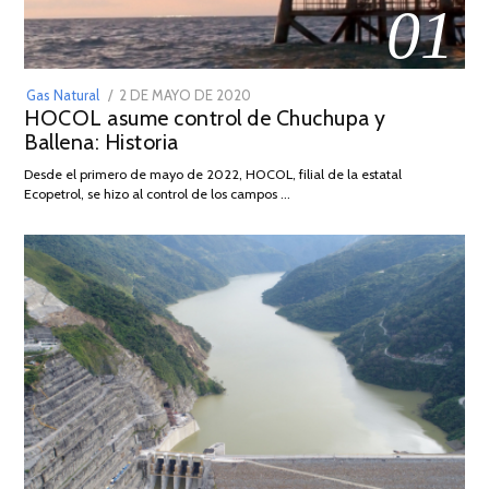
01
POSTED
Gas Natural
2 DE MAYO DE 2020
16
HOCOL asume control de Chuchupa y
ON
DE
Ballena: Historia
FEBRERO
DE
Desde el primero de mayo de 2022, HOCOL, filial de la estatal
2026
Ecopetrol, se hizo al control de los campos …