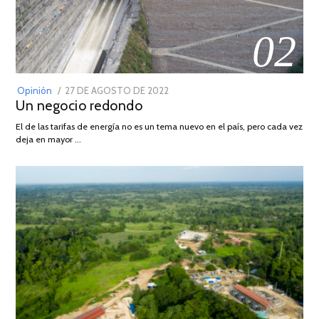
02
POSTED
Opinión
27 DE AGOSTO DE 2022
30
Un negocio redondo
ON
DE
AGOSTO
El de las tarifas de energía no es un tema nuevo en el país, pero cada vez
DE
deja en mayor …
2022