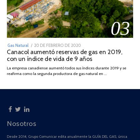
03
POSTED
Gas Natural
20 DE FEBRERO DE 2020
10
Canacol aumentó reservas de gas en 2019,
ON
DE
con un índice de vida de 9 años
JULIO
DE
La empresa canadiense aumentó todos sus índices durante 2019 y se
2025
reafirma como la segunda productora de gas natural en …
Nosotros
Desde 2014, Grupo Comunicar edita anualmente la GUÍA DEL GAS, única