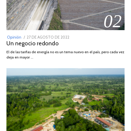
02
POSTED
Opinión
27 DE AGOSTO DE 2022
30
Un negocio redondo
ON
DE
AGOSTO
El de las tarifas de energía no es un tema nuevo en el país, pero cada vez
DE
deja en mayor …
2022