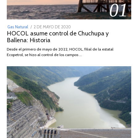
01
POSTED
Gas Natural
2 DE MAYO DE 2020
16
HOCOL asume control de Chuchupa y
ON
DE
Ballena: Historia
FEBRERO
DE
Desde el primero de mayo de 2022, HOCOL, filial de la estatal
2026
Ecopetrol, se hizo al control de los campos …