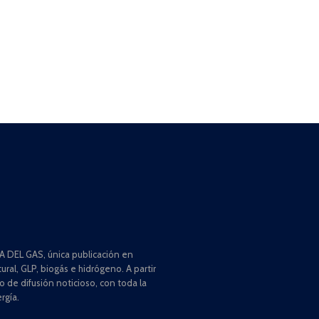
 DEL GAS, única publicación en
ral, GLP, biogás e hidrógeno. A partir
de difusión noticioso, con toda la
rgía.