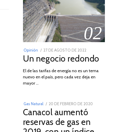
02
POSTED
Opinión
27 DE AGOSTO DE 2022
30
Un negocio redondo
ON
DE
AGOSTO
El de las tarifas de energía no es un tema
DE
nuevo en el país, pero cada vez deja en
2022
03
mayor …
POSTED
Gas Natural
20 DE FEBRERO DE 2020
10
Canacol aumentó
ON
DE
JULIO
reservas de gas en
DE
2019, con un índice
2025