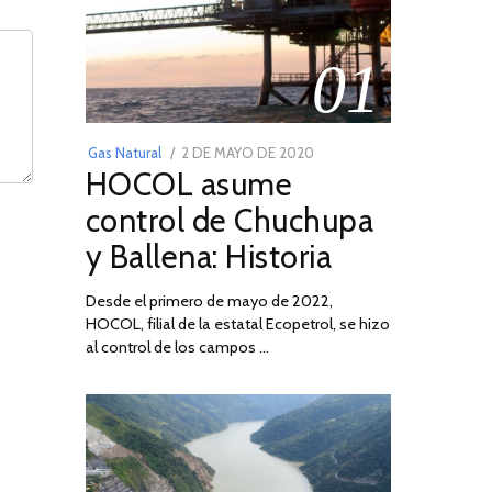
01
POSTED
Gas Natural
2 DE MAYO DE 2020
16
HOCOL asume
ON
DE
FEBRERO
control de Chuchupa
DE
y Ballena: Historia
2026
Desde el primero de mayo de 2022,
HOCOL, filial de la estatal Ecopetrol, se hizo
al control de los campos …