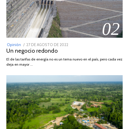
02
POSTED
Opinión
27 DE AGOSTO DE 2022
30
Un negocio redondo
ON
DE
AGOSTO
El de las tarifas de energía no es un tema nuevo en el país, pero cada vez
DE
deja en mayor …
2022