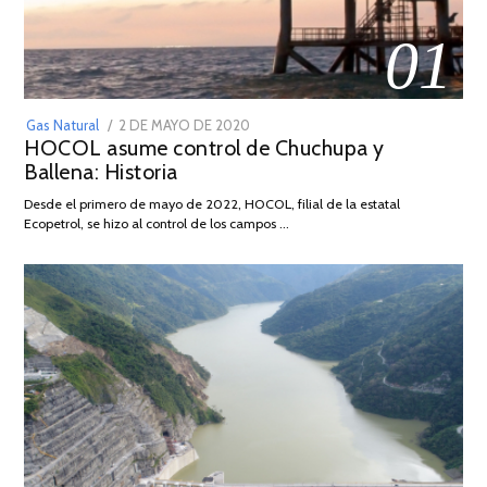
01
POSTED
Gas Natural
2 DE MAYO DE 2020
16
HOCOL asume control de Chuchupa y
ON
DE
Ballena: Historia
FEBRERO
DE
Desde el primero de mayo de 2022, HOCOL, filial de la estatal
2026
Ecopetrol, se hizo al control de los campos …