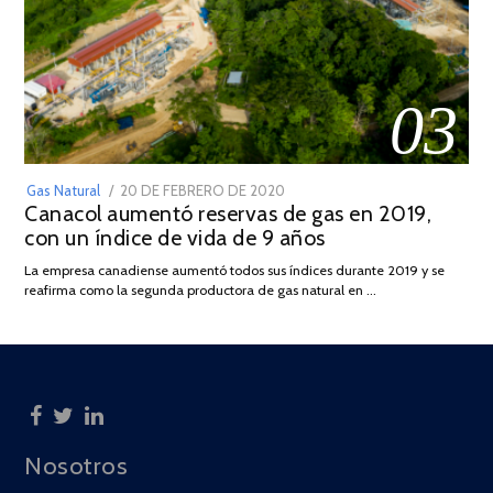
03
POSTED
Gas Natural
20 DE FEBRERO DE 2020
10
Canacol aumentó reservas de gas en 2019,
ON
DE
con un índice de vida de 9 años
JULIO
DE
La empresa canadiense aumentó todos sus índices durante 2019 y se
2025
reafirma como la segunda productora de gas natural en …
Nosotros