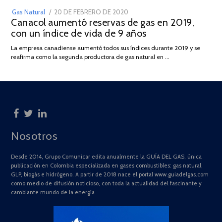
POSTED
Gas Natural
20 DE FEBRERO DE 2020
10
Canacol aumentó reservas de gas en 2019,
ON
DE
con un índice de vida de 9 años
JULIO
DE
La empresa canadiense aumentó todos sus índices durante 2019 y se
2025
reafirma como la segunda productora de gas natural en …
Nosotros
Desde 2014, Grupo Comunicar edita anualmente la GUÍA DEL GAS, única
publicación en Colombia especializada en gases combustibles: gas natural,
GLP, biogás e hidrógeno. A partir de 2018 nace el portal www.guiadelgas.com
como medio de difusión noticioso, con toda la actualidad del fascinante y
cambiante mundo de la energía.