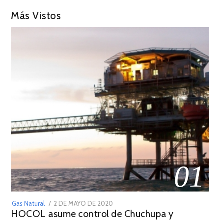
Más Vistos
01
POSTED
Gas Natural
2 DE MAYO DE 2020
16
HOCOL asume control de Chuchupa y
ON
DE