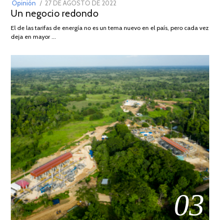
POSTED
Opinión
27 DE AGOSTO DE 2022
30
Un negocio redondo
ON
DE
AGOSTO
El de las tarifas de energía no es un tema nuevo en el país, pero cada vez
DE
deja en mayor …
2022
03