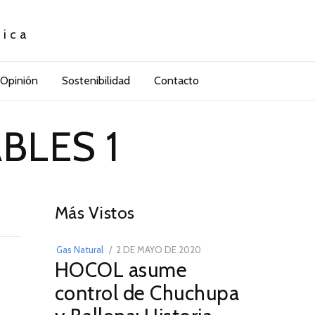
tica
Opinión
Sostenibilidad
Contacto
BLES 1
01
Más Vistos
POSTED
Gas Natural
2 DE MAYO DE 2020
16
HOCOL asume
ON
DE
FEBRERO
control de Chuchupa
DE
2026