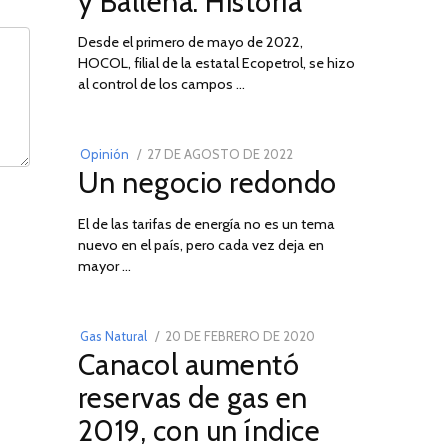
y Ballena: Historia
Desde el primero de mayo de 2022,
HOCOL, filial de la estatal Ecopetrol, se hizo
02
al control de los campos …
POSTED
Opinión
27 DE AGOSTO DE 2022
30
Un negocio redondo
ON
DE
AGOSTO
El de las tarifas de energía no es un tema
DE
nuevo en el país, pero cada vez deja en
2022
03
mayor …
POSTED
Gas Natural
20 DE FEBRERO DE 2020
10
Canacol aumentó
ON
DE
JULIO
reservas de gas en
DE
2019, con un índice
2025