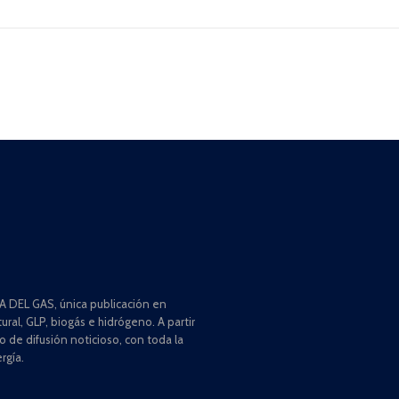
 DEL GAS, única publicación en
ral, GLP, biogás e hidrógeno. A partir
de difusión noticioso, con toda la
rgía.