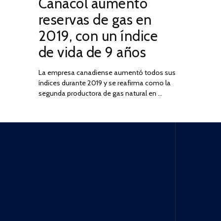
Canacol aumentó
ON
DE
JULIO
reservas de gas en
DE
2019, con un índice
2025
de vida de 9 años
La empresa canadiense aumentó todos sus
índices durante 2019 y se reafirma como la
segunda productora de gas natural en …