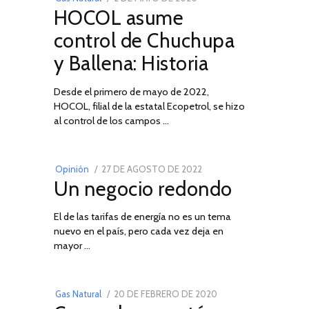
HOCOL asume
ON
DE
FEBRERO
control de Chuchupa
DE
y Ballena: Historia
2026
Desde el primero de mayo de 2022,
HOCOL, filial de la estatal Ecopetrol, se hizo
02
al control de los campos …
POSTED
Opinión
27 DE AGOSTO DE 2022
30
Un negocio redondo
ON
DE
AGOSTO
El de las tarifas de energía no es un tema
DE
nuevo en el país, pero cada vez deja en
2022
03
mayor …
POSTED
Gas Natural
20 DE FEBRERO DE 2020
10