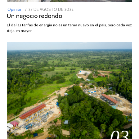
POSTED
Opinión
27 DE AGOSTO DE 2022
30
Un negocio redondo
ON
DE
AGOSTO
El de las tarifas de energía no es un tema nuevo en el país, pero cada vez
DE
deja en mayor …
2022
03