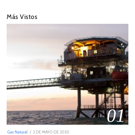
Más Vistos
01
POSTED
Gas Natural
2 DE MAYO DE 2020
16