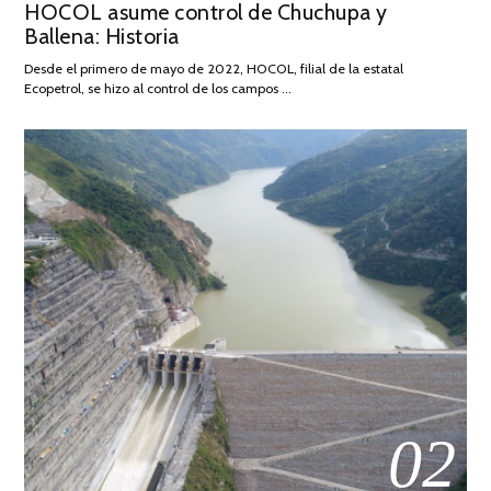
HOCOL asume control de Chuchupa y
ON
DE
Ballena: Historia
FEBRERO
DE
Desde el primero de mayo de 2022, HOCOL, filial de la estatal
2026
Ecopetrol, se hizo al control de los campos …
02