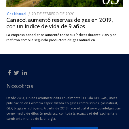
POSTED
Gas Natural
20 DE FEBRERO DE 2020
10
Canacol aumentó reservas de gas en 2019,
ON
DE
con un índice de vida de 9 años
JULIO
DE
La empresa canadiense aumentó todos sus índices durante 2019 y se
2025
reafirma como la segunda productora de gas natural en …
Nosotros
Desde 2014, Grupo Comunicar edita anualmente la GUÍA DEL GAS, única
publicación en Colombia especializada en gases combustibles: gas natural,
GLP, biogás e hidrógeno. A partir de 2018 nace el portal www.guiadelgas.com
como medio de difusión noticioso, con toda la actualidad del fascinante y
cambiante mundo de la energía.