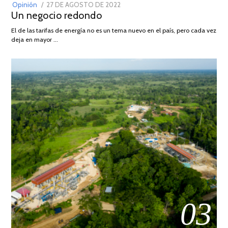
POSTED
Opinión
27 DE AGOSTO DE 2022
30
Un negocio redondo
ON
DE
AGOSTO
El de las tarifas de energía no es un tema nuevo en el país, pero cada vez
DE
deja en mayor …
2022
03