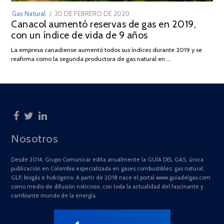
POSTED
Gas Natural
20 DE FEBRERO DE 2020
10
Canacol aumentó reservas de gas en 2019,
ON
DE
con un índice de vida de 9 años
JULIO
DE
La empresa canadiense aumentó todos sus índices durante 2019 y se
2025
reafirma como la segunda productora de gas natural en …
Nosotros
Desde 2014, Grupo Comunicar edita anualmente la GUÍA DEL GAS, única
publicación en Colombia especializada en gases combustibles: gas natural,
GLP, biogás e hidrógeno. A partir de 2018 nace el portal www.guiadelgas.com
como medio de difusión noticioso, con toda la actualidad del fascinante y
cambiante mundo de la energía.