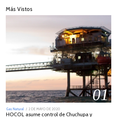
Más Vistos
01
POSTED
Gas Natural
2 DE MAYO DE 2020
16
HOCOL asume control de Chuchupa y
ON
DE