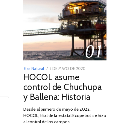
01
POSTED
Gas Natural
2 DE MAYO DE 2020
16
HOCOL asume
ON
DE
FEBRERO
control de Chuchupa
DE
y Ballena: Historia
2026
Desde el primero de mayo de 2022,
HOCOL, filial de la estatal Ecopetrol, se hizo
02
al control de los campos …