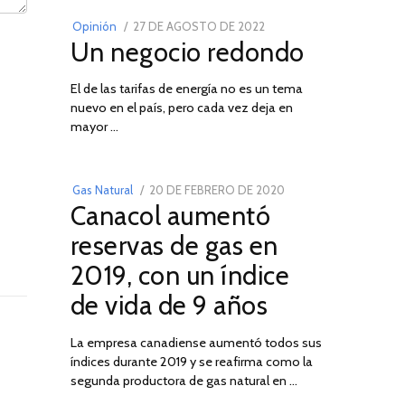
POSTED
Opinión
27 DE AGOSTO DE 2022
30
Un negocio redondo
ON
DE
AGOSTO
El de las tarifas de energía no es un tema
DE
nuevo en el país, pero cada vez deja en
2022
03
mayor …
POSTED
Gas Natural
20 DE FEBRERO DE 2020
10
Canacol aumentó
ON
DE
JULIO
reservas de gas en
DE
2019, con un índice
2025
de vida de 9 años
La empresa canadiense aumentó todos sus
índices durante 2019 y se reafirma como la
segunda productora de gas natural en …