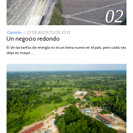
02
POSTED
Opinión
27 DE AGOSTO DE 2022
30
Un negocio redondo
ON
DE
AGOSTO
El de las tarifas de energía no es un tema nuevo en el país, pero cada vez
DE
deja en mayor …
2022