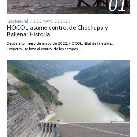
01
POSTED
Gas Natural
2 DE MAYO DE 2020
16
HOCOL asume control de Chuchupa y
ON
DE
Ballena: Historia
FEBRERO
DE
Desde el primero de mayo de 2022, HOCOL, filial de la estatal
2026
Ecopetrol, se hizo al control de los campos …