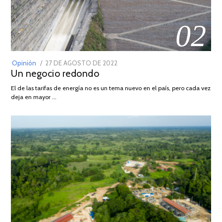
02
POSTED
Opinión
27 DE AGOSTO DE 2022
30
Un negocio redondo
ON
DE
AGOSTO
El de las tarifas de energía no es un tema nuevo en el país, pero cada vez
DE
deja en mayor …
2022