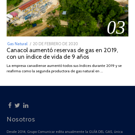
03
POSTED
Gas Natural
20 DE FEBRERO DE 2020
10
Canacol aumentó reservas de gas en 2019,
ON
DE
con un índice de vida de 9 años
JULIO
DE
La empresa canadiense aumentó todos sus índices durante 2019 y se
2025
reafirma como la segunda productora de gas natural en …
Nosotros
Desde 2014, Grupo Comunicar edita anualmente la GUÍA DEL GAS, única