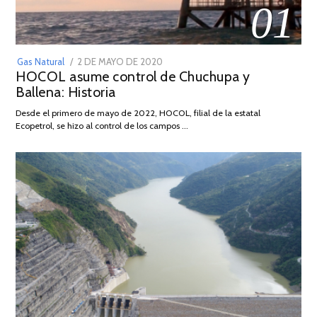
01
POSTED
Gas Natural
2 DE MAYO DE 2020
16
HOCOL asume control de Chuchupa y
ON
DE
Ballena: Historia
FEBRERO
DE
Desde el primero de mayo de 2022, HOCOL, filial de la estatal
2026
Ecopetrol, se hizo al control de los campos …