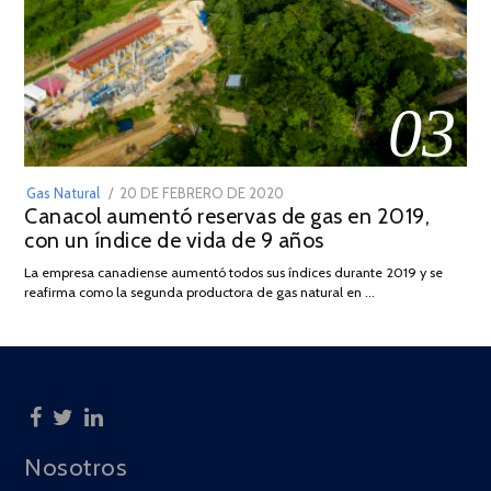
03
POSTED
Gas Natural
20 DE FEBRERO DE 2020
10
Canacol aumentó reservas de gas en 2019,
ON
DE
con un índice de vida de 9 años
JULIO
DE
La empresa canadiense aumentó todos sus índices durante 2019 y se
2025
reafirma como la segunda productora de gas natural en …
Nosotros