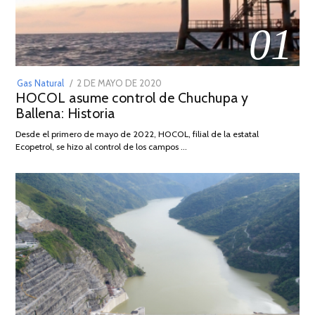
01
POSTED
Gas Natural
2 DE MAYO DE 2020
16
HOCOL asume control de Chuchupa y
ON
DE
Ballena: Historia
FEBRERO
DE
Desde el primero de mayo de 2022, HOCOL, filial de la estatal
2026
Ecopetrol, se hizo al control de los campos …