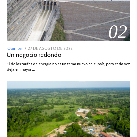
02
POSTED
Opinión
27 DE AGOSTO DE 2022
30
Un negocio redondo
ON
DE
AGOSTO
El de las tarifas de energía no es un tema nuevo en el país, pero cada vez
DE
deja en mayor …
2022