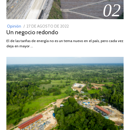
02
POSTED
Opinión
27 DE AGOSTO DE 2022
30
Un negocio redondo
ON
DE
AGOSTO
El de las tarifas de energía no es un tema nuevo en el país, pero cada vez
DE
deja en mayor …
2022