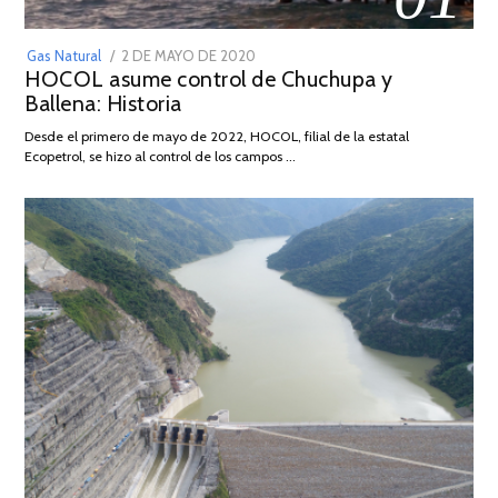
POSTED
Gas Natural
2 DE MAYO DE 2020
16
HOCOL asume control de Chuchupa y
ON
DE
Ballena: Historia
FEBRERO
DE
Desde el primero de mayo de 2022, HOCOL, filial de la estatal
2026
Ecopetrol, se hizo al control de los campos …