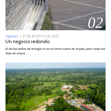
02
POSTED
Opinión
27 DE AGOSTO DE 2022
30
Un negocio redondo
ON
DE
AGOSTO
El de las tarifas de energía no es un tema nuevo en el país, pero cada vez
DE
deja en mayor …
2022