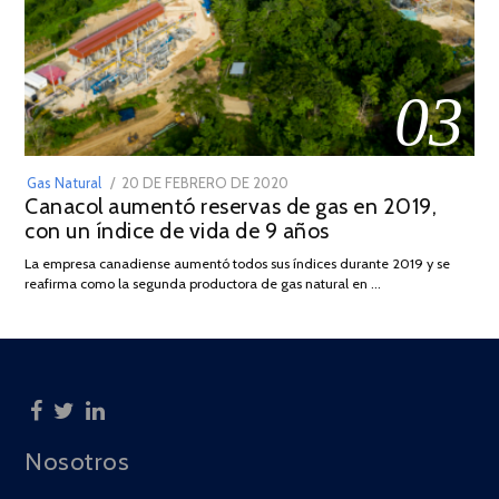
03
POSTED
Gas Natural
20 DE FEBRERO DE 2020
10
Canacol aumentó reservas de gas en 2019,
ON
DE
con un índice de vida de 9 años
JULIO
DE
La empresa canadiense aumentó todos sus índices durante 2019 y se
2025
reafirma como la segunda productora de gas natural en …
Nosotros