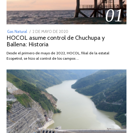
01
POSTED
Gas Natural
2 DE MAYO DE 2020
16
HOCOL asume control de Chuchupa y
ON
DE
Ballena: Historia
FEBRERO
DE
Desde el primero de mayo de 2022, HOCOL, filial de la estatal
2026
Ecopetrol, se hizo al control de los campos …