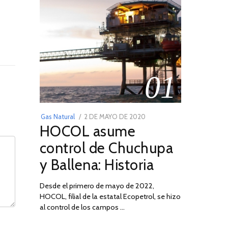
01
POSTED
Gas Natural
2 DE MAYO DE 2020
16
HOCOL asume
ON
DE
FEBRERO
control de Chuchupa
DE
y Ballena: Historia
2026
Desde el primero de mayo de 2022,
HOCOL, filial de la estatal Ecopetrol, se hizo
al control de los campos …