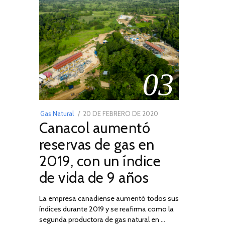
03
POSTED
Gas Natural
20 DE FEBRERO DE 2020
10
Canacol aumentó
ON
DE
JULIO
reservas de gas en
DE
2019, con un índice
2025
de vida de 9 años
La empresa canadiense aumentó todos sus
índices durante 2019 y se reafirma como la
segunda productora de gas natural en …