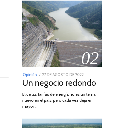
02
POSTED
Opinión
27 DE AGOSTO DE 2022
30
Un negocio redondo
ON
DE
AGOSTO
El de las tarifas de energía no es un tema
DE
nuevo en el país, pero cada vez deja en
2022
mayor …