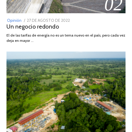
02
POSTED
Opinión
27 DE AGOSTO DE 2022
30
Un negocio redondo
ON
DE
AGOSTO
El de las tarifas de energía no es un tema nuevo en el país, pero cada vez
DE
deja en mayor …
2022