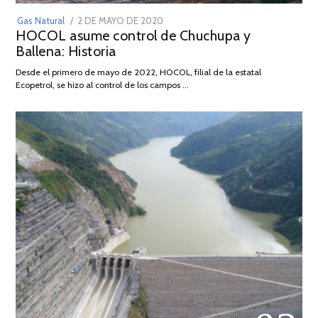
POSTED
Gas Natural
2 DE MAYO DE 2020
16
HOCOL asume control de Chuchupa y
ON
DE
Ballena: Historia
FEBRERO
DE
Desde el primero de mayo de 2022, HOCOL, filial de la estatal
2026
Ecopetrol, se hizo al control de los campos …