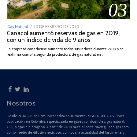
03
POSTED
Gas Natural
20 DE FEBRERO DE 2020
10
Canacol aumentó reservas de gas en 2019,
ON
DE
con un índice de vida de 9 años
JULIO
DE
La empresa canadiense aumentó todos sus índices durante 2019 y se
2025
reafirma como la segunda productora de gas natural en …
Nosotros
Desde 2014, Grupo Comunicar edita anualmente la GUÍA DEL GAS, única
publicación en Colombia especializada en gases combustibles: gas natural,
GLP, biogás e hidrógeno. A partir de 2018 nace el portal www.guiadelgas.com
como medio de difusión noticioso, con toda la actualidad del fascinante y