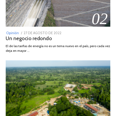
02
POSTED
Opinión
27 DE AGOSTO DE 2022
30
Un negocio redondo
ON
DE
AGOSTO
El de las tarifas de energía no es un tema nuevo en el país, pero cada vez
DE
deja en mayor …
2022