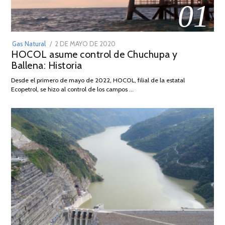
01
POSTED
Gas Natural
2 DE MAYO DE 2020
16
HOCOL asume control de Chuchupa y
ON
DE
Ballena: Historia
FEBRERO
DE
Desde el primero de mayo de 2022, HOCOL, filial de la estatal
2026
Ecopetrol, se hizo al control de los campos …