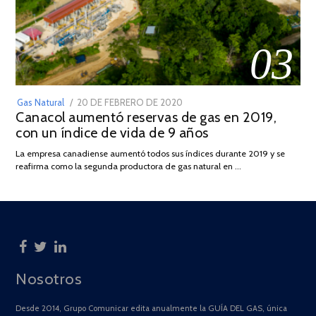
03
POSTED
Gas Natural
20 DE FEBRERO DE 2020
10
Canacol aumentó reservas de gas en 2019,
ON
DE
con un índice de vida de 9 años
JULIO
DE
La empresa canadiense aumentó todos sus índices durante 2019 y se
2025
reafirma como la segunda productora de gas natural en …
Nosotros
Desde 2014, Grupo Comunicar edita anualmente la GUÍA DEL GAS, única