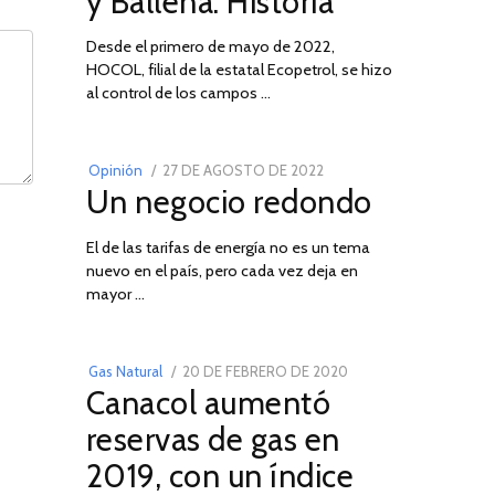
y Ballena: Historia
Desde el primero de mayo de 2022,
HOCOL, filial de la estatal Ecopetrol, se hizo
02
al control de los campos …
POSTED
Opinión
27 DE AGOSTO DE 2022
30
Un negocio redondo
ON
DE
AGOSTO
El de las tarifas de energía no es un tema
DE
nuevo en el país, pero cada vez deja en
2022
03
mayor …
POSTED
Gas Natural
20 DE FEBRERO DE 2020
10
Canacol aumentó
ON
DE
JULIO
reservas de gas en
DE
2019, con un índice
2025