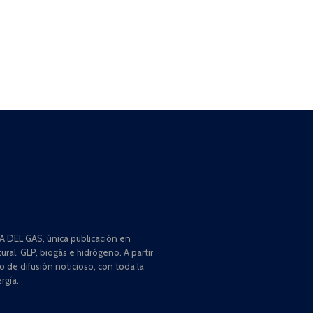
 DEL GAS, única publicación en
ral, GLP, biogás e hidrógeno. A partir
de difusión noticioso, con toda la
rgía.