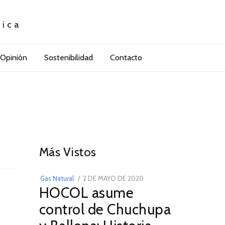
tica
Opinión
Sostenibilidad
Contacto
01
Más Vistos
POSTED
Gas Natural
2 DE MAYO DE 2020
16
HOCOL asume
ON
DE
FEBRERO
control de Chuchupa
DE
2026