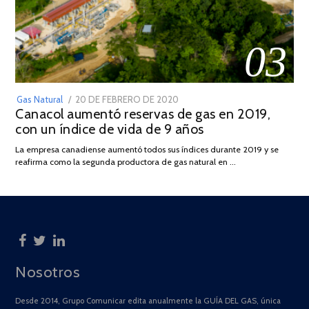
03
POSTED
Gas Natural
20 DE FEBRERO DE 2020
10
Canacol aumentó reservas de gas en 2019,
ON
DE
con un índice de vida de 9 años
JULIO
DE
La empresa canadiense aumentó todos sus índices durante 2019 y se
2025
reafirma como la segunda productora de gas natural en …
Nosotros
Desde 2014, Grupo Comunicar edita anualmente la GUÍA DEL GAS, única