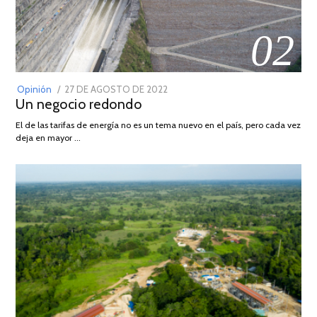
02
POSTED
Opinión
27 DE AGOSTO DE 2022
30
Un negocio redondo
ON
DE
AGOSTO
El de las tarifas de energía no es un tema nuevo en el país, pero cada vez
DE
deja en mayor …
2022