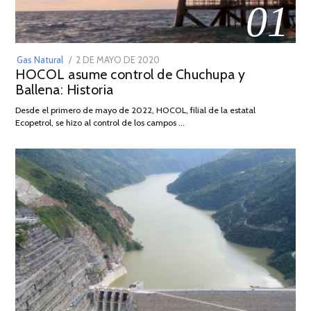
01
POSTED
Gas Natural
2 DE MAYO DE 2020
16
HOCOL asume control de Chuchupa y
ON
DE
Ballena: Historia
FEBRERO
DE
Desde el primero de mayo de 2022, HOCOL, filial de la estatal
2026
Ecopetrol, se hizo al control de los campos …