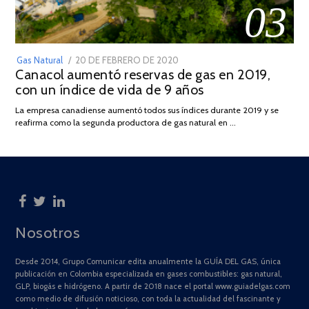
03
POSTED
Gas Natural
20 DE FEBRERO DE 2020
10
Canacol aumentó reservas de gas en 2019,
ON
DE
con un índice de vida de 9 años
JULIO
DE
La empresa canadiense aumentó todos sus índices durante 2019 y se
2025
reafirma como la segunda productora de gas natural en …
Nosotros
Desde 2014, Grupo Comunicar edita anualmente la GUÍA DEL GAS, única
publicación en Colombia especializada en gases combustibles: gas natural,
GLP, biogás e hidrógeno. A partir de 2018 nace el portal www.guiadelgas.com
como medio de difusión noticioso, con toda la actualidad del fascinante y