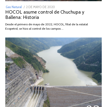
POSTED
Gas Natural
2 DE MAYO DE 2020
16
HOCOL asume control de Chuchupa y
ON
DE
Ballena: Historia
FEBRERO
DE
Desde el primero de mayo de 2022, HOCOL, filial de la estatal
2026
Ecopetrol, se hizo al control de los campos …