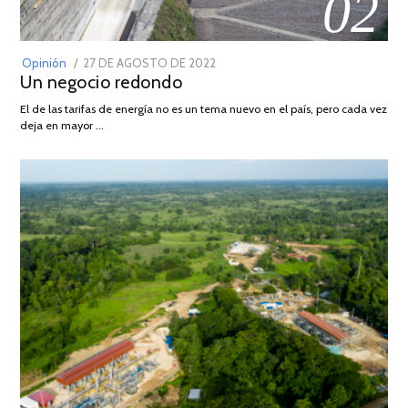
02
POSTED
Opinión
27 DE AGOSTO DE 2022
30
Un negocio redondo
ON
DE
AGOSTO
El de las tarifas de energía no es un tema nuevo en el país, pero cada vez
DE
deja en mayor …
2022