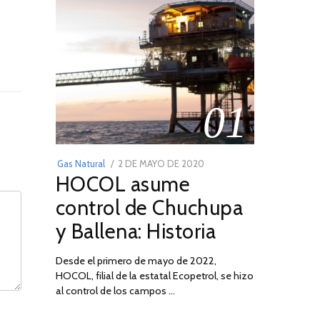
01
POSTED
Gas Natural
2 DE MAYO DE 2020
16
HOCOL asume
ON
DE
FEBRERO
control de Chuchupa
DE
y Ballena: Historia
2026
Desde el primero de mayo de 2022,
HOCOL, filial de la estatal Ecopetrol, se hizo
al control de los campos …