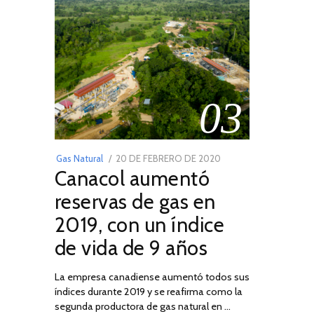
03
POSTED
Gas Natural
20 DE FEBRERO DE 2020
10
Canacol aumentó
ON
DE
JULIO
reservas de gas en
DE
2019, con un índice
2025
de vida de 9 años
La empresa canadiense aumentó todos sus
índices durante 2019 y se reafirma como la
segunda productora de gas natural en …