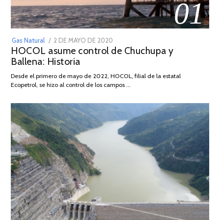
01
POSTED
Gas Natural
2 DE MAYO DE 2020
16
HOCOL asume control de Chuchupa y
ON
DE
Ballena: Historia
FEBRERO
DE
Desde el primero de mayo de 2022, HOCOL, filial de la estatal
2026
Ecopetrol, se hizo al control de los campos …