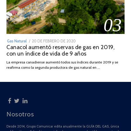
03
POSTED
Gas Natural
20 DE FEBRERO DE 2020
10
Canacol aumentó reservas de gas en 2019,
ON
DE
con un índice de vida de 9 años
JULIO
DE
La empresa canadiense aumentó todos sus índices durante 2019 y se
2025
reafirma como la segunda productora de gas natural en …
Nosotros
Desde 2014, Grupo Comunicar edita anualmente la GUÍA DEL GAS, única