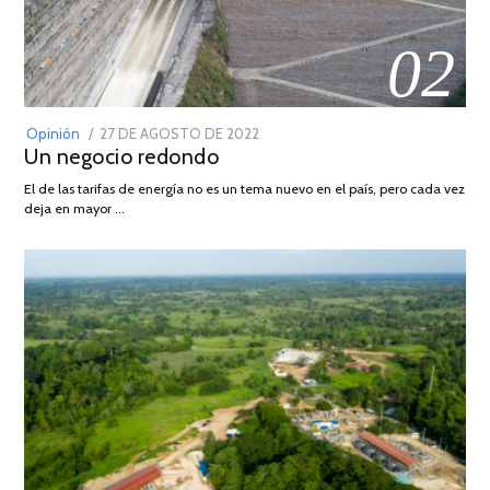
02
POSTED
Opinión
27 DE AGOSTO DE 2022
30
Un negocio redondo
ON
DE
AGOSTO
El de las tarifas de energía no es un tema nuevo en el país, pero cada vez
DE
deja en mayor …
2022