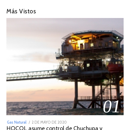
Más Vistos
01
POSTED
Gas Natural
2 DE MAYO DE 2020
16
HOCOL asume control de Chuchupa y
ON
DE