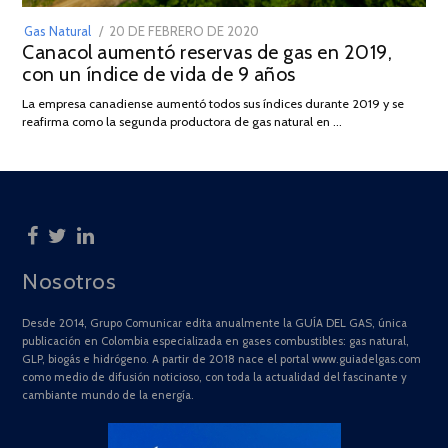
POSTED
Gas Natural
20 DE FEBRERO DE 2020
10
Canacol aumentó reservas de gas en 2019,
ON
DE
con un índice de vida de 9 años
JULIO
DE
La empresa canadiense aumentó todos sus índices durante 2019 y se
2025
reafirma como la segunda productora de gas natural en …
Nosotros
Desde 2014, Grupo Comunicar edita anualmente la GUÍA DEL GAS, única
publicación en Colombia especializada en gases combustibles: gas natural,
GLP, biogás e hidrógeno. A partir de 2018 nace el portal www.guiadelgas.com
como medio de difusión noticioso, con toda la actualidad del fascinante y
cambiante mundo de la energía.