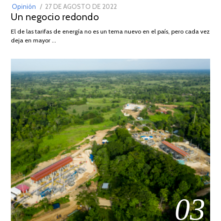
POSTED
Opinión
27 DE AGOSTO DE 2022
30
Un negocio redondo
ON
DE
AGOSTO
El de las tarifas de energía no es un tema nuevo en el país, pero cada vez
DE
deja en mayor …
2022
03