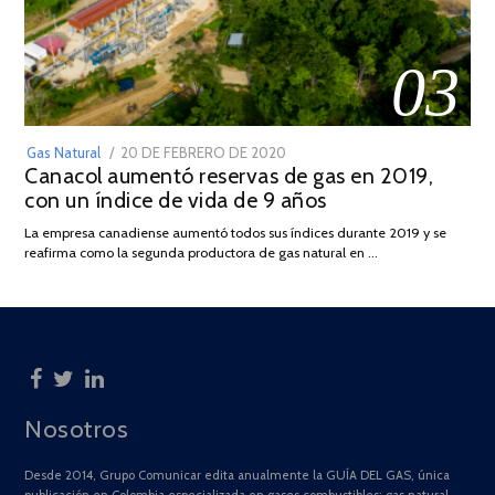
03
POSTED
Gas Natural
20 DE FEBRERO DE 2020
10
Canacol aumentó reservas de gas en 2019,
ON
DE
con un índice de vida de 9 años
JULIO
DE
La empresa canadiense aumentó todos sus índices durante 2019 y se
2025
reafirma como la segunda productora de gas natural en …
Nosotros
Desde 2014, Grupo Comunicar edita anualmente la GUÍA DEL GAS, única