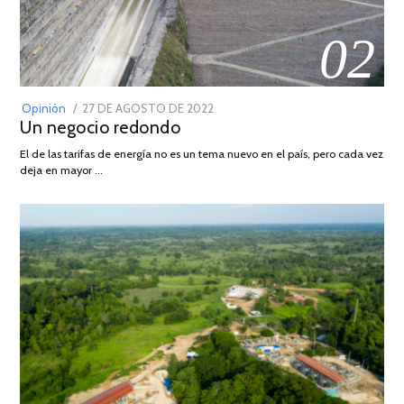
02
POSTED
Opinión
27 DE AGOSTO DE 2022
30
Un negocio redondo
ON
DE
AGOSTO
El de las tarifas de energía no es un tema nuevo en el país, pero cada vez
DE
deja en mayor …
2022