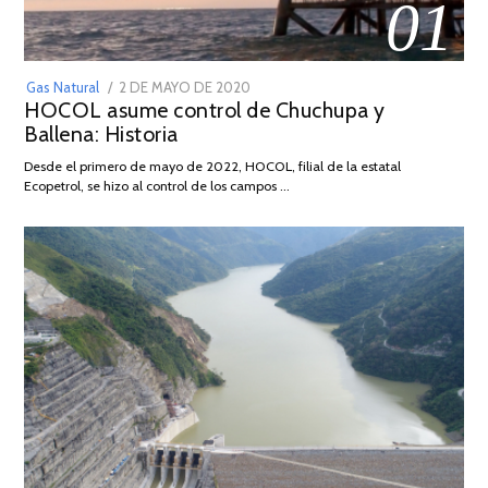
01
POSTED
Gas Natural
2 DE MAYO DE 2020
16
HOCOL asume control de Chuchupa y
ON
DE
Ballena: Historia
FEBRERO
DE
Desde el primero de mayo de 2022, HOCOL, filial de la estatal
2026
Ecopetrol, se hizo al control de los campos …