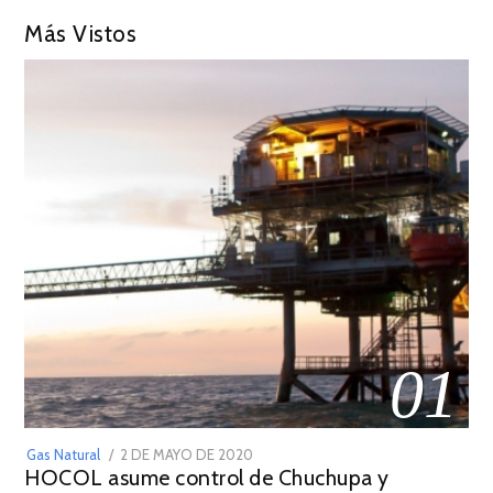
Más Vistos
01
POSTED
Gas Natural
2 DE MAYO DE 2020
16
HOCOL asume control de Chuchupa y
ON
DE