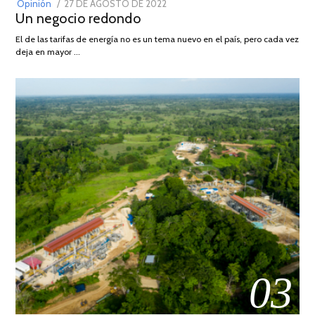
POSTED
Opinión
27 DE AGOSTO DE 2022
30
Un negocio redondo
ON
DE
AGOSTO
El de las tarifas de energía no es un tema nuevo en el país, pero cada vez
DE
deja en mayor …
2022
03