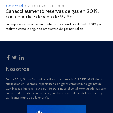
POSTED
Gas Natural
20 DE FEBRERO DE 2020
10
Canacol aumentó reservas de gas en 2019,
ON
DE
con un índice de vida de 9 años
JULIO
DE
La empresa canadiense aumentó todos sus índices durante 2019 y se
2025
reafirma como la segunda productora de gas natural en …
Nosotros
Desde 2014, Grupo Comunicar edita anualmente la GUÍA DEL GAS, única
publicación en Colombia especializada en gases combustibles: gas natural,
GLP, biogás e hidrógeno. A partir de 2018 nace el portal www.guiadelgas.com
como medio de difusión noticioso, con toda la actualidad del fascinante y
cambiante mundo de la energía.